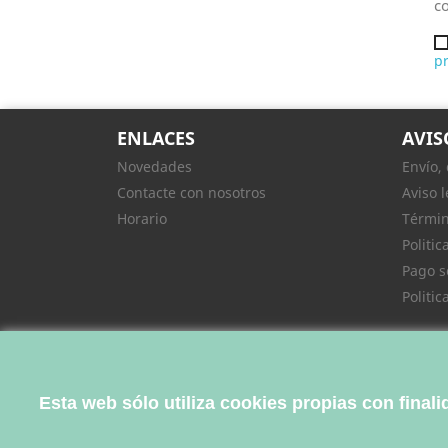
co
pr
ENLACES
AVIS
Novedades
Envío,
Contacte con nosotros
Aviso l
Horario
Términ
Politic
Pago s
Politi
Esta web sólo utiliza cookies propias con final