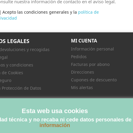
nsulte nuestra información de contacto en el aviso legal.
Acepto las condiciones generales y la
política de
ivacidad
OS LEGALES
MI CUENTA
Información personal
 devoluciones y recogidas
Pedidos
egal
Facturas por abono
os y condiciones
Direcciones
a de Cookies
Cupones de descuento
eguro
Mis alertas
ca Protección de Datos
Esta web usa cookies
idad técnica y no recaba ni cede datos personales de
información
© 2026 - Libreria Tartessos™