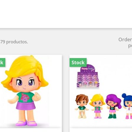
Orde
79 productos.
p
ck
Stock