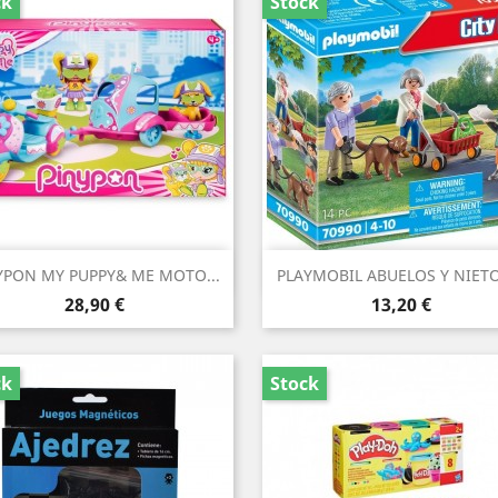
ck
Stock
Vista rápida
Vista rápida


YPON MY PUPPY& ME MOTO...
PLAYMOBIL ABUELOS Y NIETO 
Precio
Precio
28,90 €
13,20 €
ck
Stock