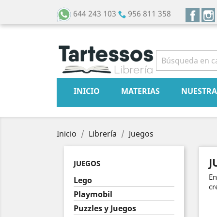
Face
644 243 103
956 811 358
INICIO
MATERIAS
NUESTRA
Inicio
Librería
Juegos
J
JUEGOS
En
Lego
cr
Playmobil
Puzzles y Juegos