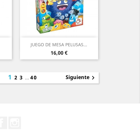
Vista rápida

JUEGO DE MESA PELUSAS...
Precio
16,00 €
1
Siguiente
2
3
…
40

Facebook
Instagram