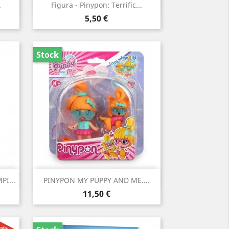
Vista rápida

.
Figura - Pinypon: Terrific...
Precio
5,50 €
Stock
Vista rápida

I...
PINYPON MY PUPPY AND ME....
Precio
11,50 €