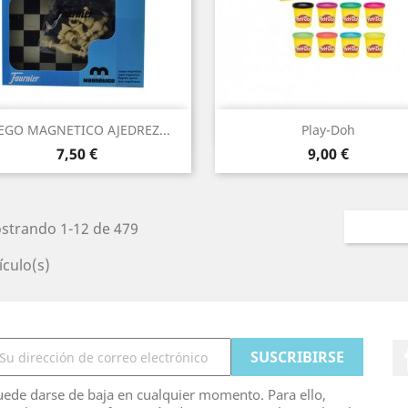
Vista rápida
Vista rápida


EGO MAGNETICO AJEDREZ...
Play-Doh
Precio
Precio
7,50 €
9,00 €
strando 1-12 de 479
ículo(s)
ede darse de baja en cualquier momento. Para ello,