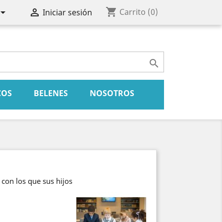
shopping_cart


Carrito
(0)
Iniciar sesión

COS
BELENES
NOSOTROS
 con los que sus hijos