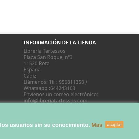
INFORMACIÓN DE LA TIENDA
Libreria Tartessos
Plaza San Roque, nº3
11520 Rota
España
Cádiz
Llámenos:
Tlf : 956811358 /
Whatsapp :644243103
Envíenos un correo electrónico:
info@libreriatartessos.com
 los usuarios sin su conocimiento.
Mas
aceptar