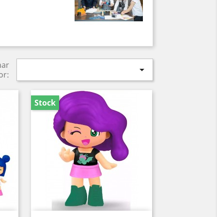
nar

or:
Stock