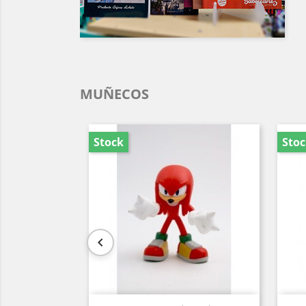
MUÑECOS
Stock
Sto
