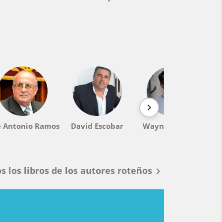

e Antonio Ramos
David Escobar
Wayne Jamison
H
s los libros de los autores roteños
