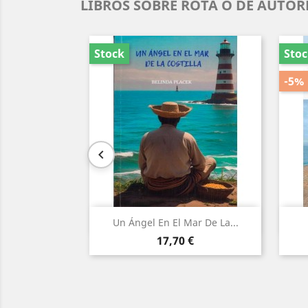
LIBROS SOBRE ROTA O DE AUTOR
Stock
Sto
-5%

Vista rápida

Un Ángel En El Mar De La...
Precio
17,70 €