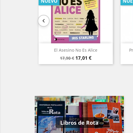
NUEVO
NUE

Vista rápida

El Asesino No Es Alice
P
Precio
Precio
17,01 €
17,90 €
base
Libros de Rota