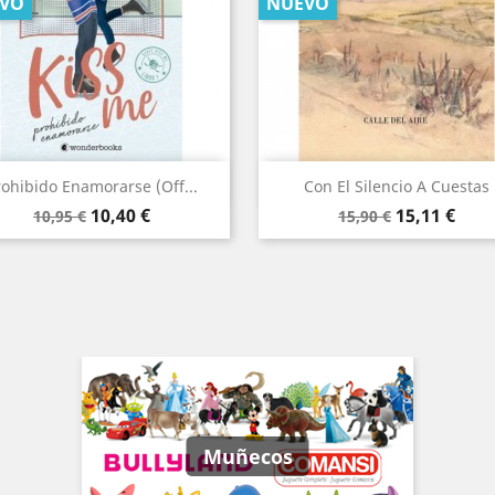
VO
NUEVO
Vista rápida
Vista rápida


rohibido Enamorarse (Off...
Con El Silencio A Cuestas
Precio
Precio
Precio
Precio
10,40 €
15,11 €
10,95 €
15,90 €
base
base
Muñecos