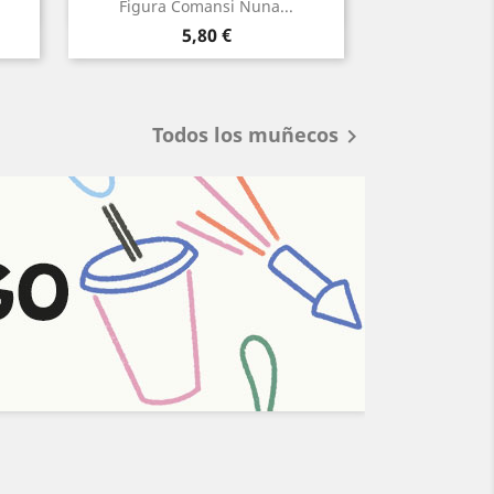
Vista rápida
Vi


Figura Comansi Nuna...
Figura
Precio
P
5,80 €
5
Todos los muñecos
