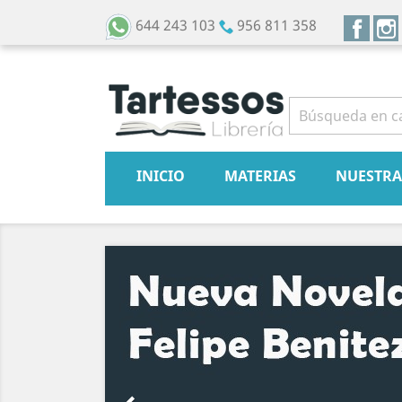
Face
644 243 103
956 811 358
INICIO
MATERIAS
NUESTRA
Anterior