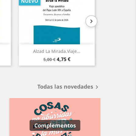
NUEVO
NUEVO

Vista rápida
Vi


Alzad La Mirada.Viaje...
Algo Le 
Precio
Precio
Prec
4,75 €
5,00 €
15,95
base
base
Todas las novedades

Complementos