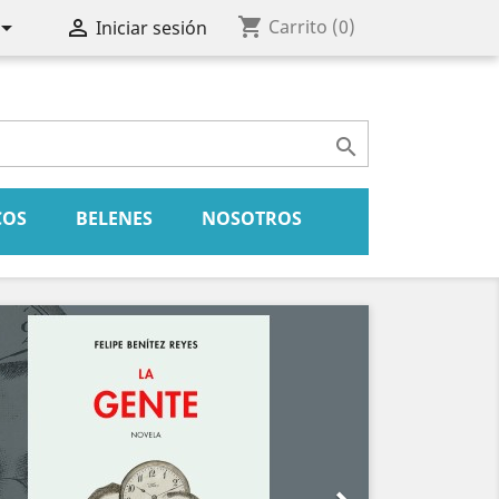
shopping_cart


Carrito
(0)
Iniciar sesión

COS
BELENES
NOSOTROS
Siguiente