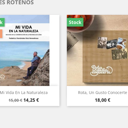
ES ROTEÑOS
ck
Stock
Vista rápida
Vista rápida


Mi Vida En La Naturaleza
Rota, Un Gusto Conocerte
Precio
Precio
Precio
14,25 €
18,00 €
15,00 €
base