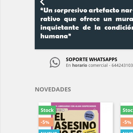

SOPORTE WHATSAPPS
En
horario
comercial - 644243103
NOVEDADES
Stock
Sto
-5%
-5%