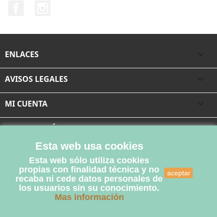
Facebook
Instagram
ENLACES

AVISOS LEGALES

MI CUENTA

INFORMACIÓN DE LA TIENDA
Esta web usa cookies
Esta web sólo utiliza cookies
propias con finalidad técnica y no
aceptar
recaba ni cede datos personales de
los usuarios sin su conocimiento.
Mas información
© 2026 - Libreria Tartessos™