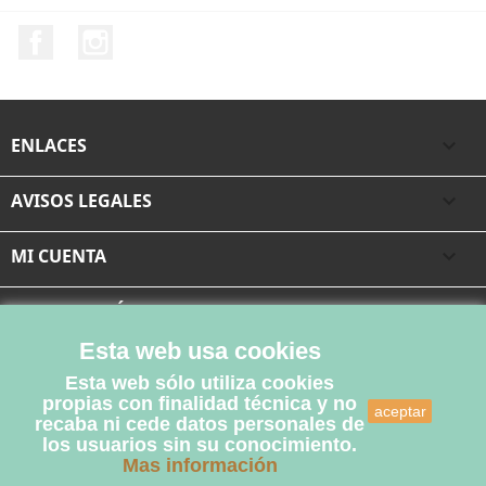
Facebook
Instagram
ENLACES

AVISOS LEGALES

MI CUENTA

INFORMACIÓN DE LA TIENDA
Esta web usa cookies
Esta web sólo utiliza cookies
propias con finalidad técnica y no
aceptar
recaba ni cede datos personales de
los usuarios sin su conocimiento.
Mas información