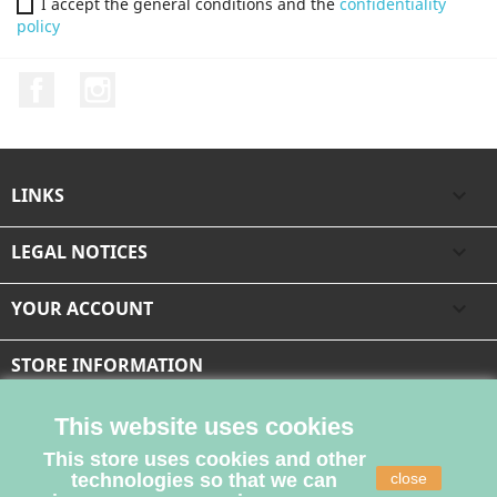
I accept the general conditions and the
confidentiality
policy
Facebook
Instagram
LINKS

LEGAL NOTICES

YOUR ACCOUNT

STORE INFORMATION
This website uses cookies
This store uses cookies and other
technologies so that we can
close