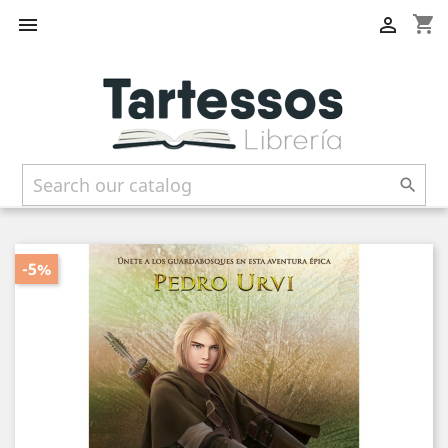
shopping_cart



-5%