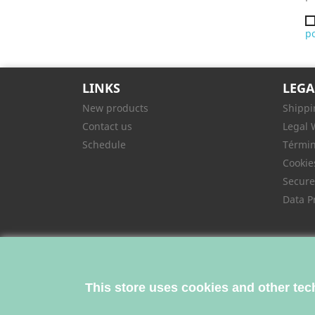
po
LINKS
LEGA
New products
Shippi
Contact us
Legal 
Schedule
Términ
Cookie
Secur
Data P
This store uses cookies and other tec