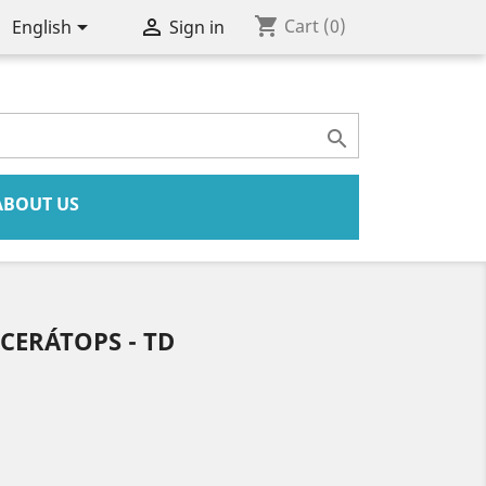
shopping_cart


Cart
(0)
English
Sign in

ABOUT US
CERÁTOPS - TD