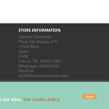
STORE INFORMATION
Libreria Tartessos
Plaza San Roque, nº3
11520 Rota
Spain
Cádiz
Call us:
Tlf : 956811358 /
Whatsapp :644243103
Email us:
info@libreriatartessos.com
close
 our sites.
See cookie policy