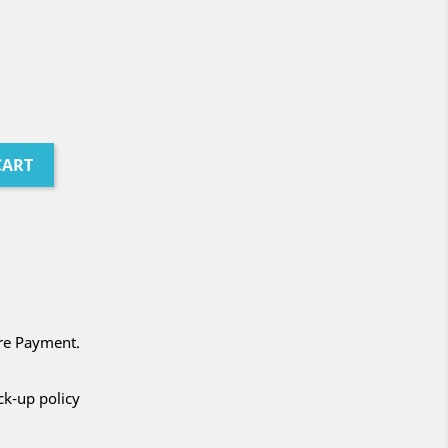
CART
ure Payment.
ck-up policy