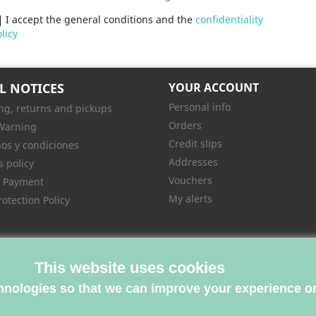
I accept the general conditions and the
confidentiality
licy
L NOTICES
YOUR ACCOUNT
Personal info
ng, returns and pickups
Orders
Warning
Credit slips
os y condiciones
Addresses
s policy
Vouchers
e Payment
My alerts
rotection Policy
This website uses cookies
hnologies so that we can improve your experience on
© 2026 - Libreria Tartessos™