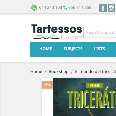
Face
644 243 103
956 811 358
HOME
SUBJECTS
LISTS
Home
Bookshop
El mundo del tricerá
-5%