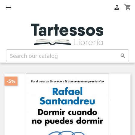
shopping_cart



-5%