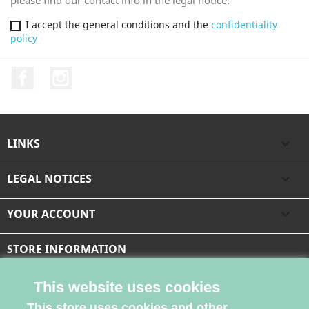
please find our contact info in the legal notice.
I accept the general conditions and the
confidentiality
policy
Facebook
Instagram
LINKS

LEGAL NOTICES

YOUR ACCOUNT

STORE INFORMATION
This website uses cookies
This store uses cookies and other