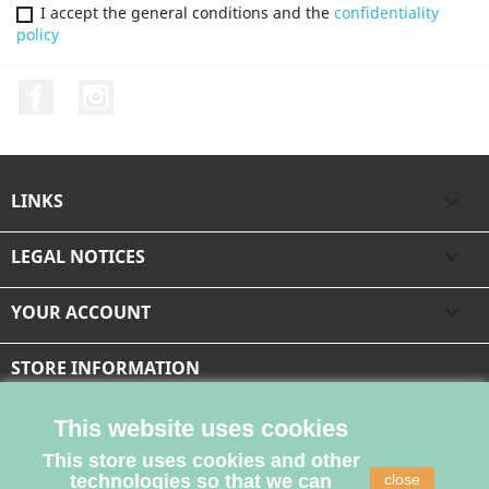
I accept the general conditions and the
confidentiality
policy
Facebook
Instagram
LINKS

LEGAL NOTICES

YOUR ACCOUNT

STORE INFORMATION
This website uses cookies
This store uses cookies and other
technologies so that we can
close