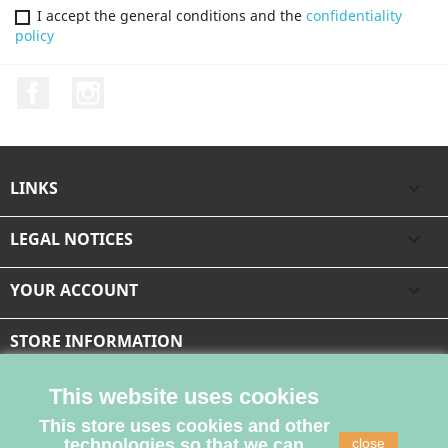
I accept the general conditions and the
confidentiality
policy
Facebook
Instagram
LINKS

LEGAL NOTICES

YOUR ACCOUNT

STORE INFORMATION
This website uses cookies
This store uses cookies and other
technologies so that we can
close