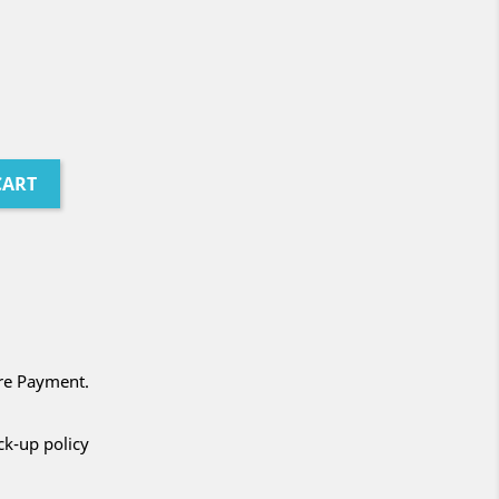
CART
ure Payment.
ck-up policy