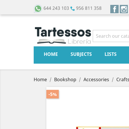
Face
644 243 103
956 811 358
HOME
SUBJECTS
LISTS
Home
Bookshop
Accessories
Craft
-5%