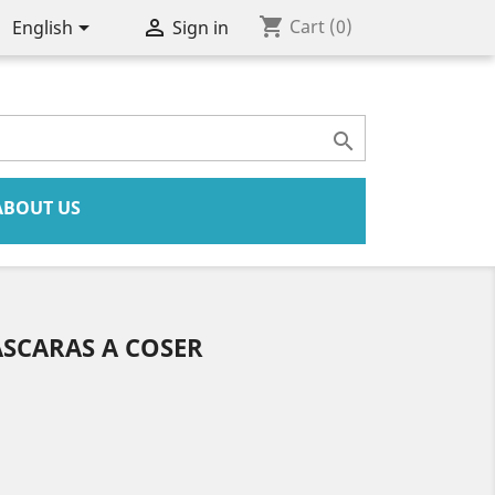
shopping_cart


Cart
(0)
English
Sign in

ABOUT US
ÁSCARAS A COSER