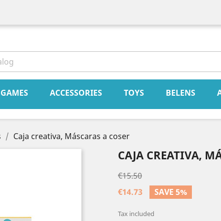
book
Instagram
GAMES
ACCESSORIES
TOYS
BELENS
s
Caja creativa, Máscaras a coser
CAJA CREATIVA, M
€15.50
€14.73
SAVE 5%
Tax included