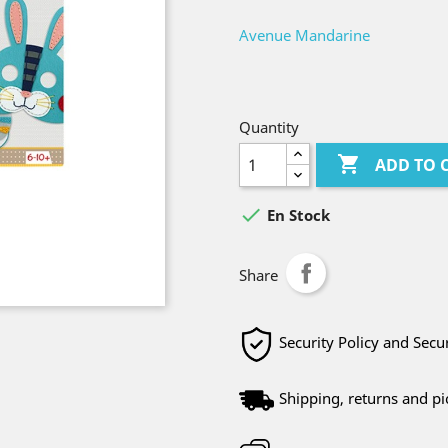
Avenue Mandarine
Quantity

ADD TO 

En Stock
Share
Security Policy and Sec
Shipping, returns and pi